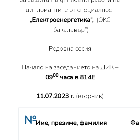
дипломантите от специалност
„Електроенергетика“,
(ОКС
„бакалавър“)
Редовна сесия
Начало на заседанието на ДИК –
00
09
часа в 814Е
11.07.2023 г.
(вторник)
№
Име, презиме, фамилия
Фа