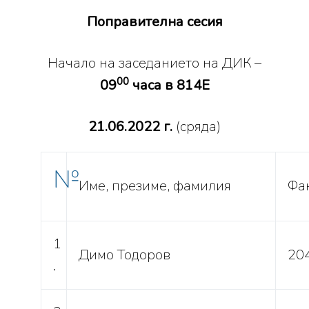
Поправителна сесия
Начало на заседанието на ДИК –
00
09
часа в 814Е
21.06.2022 г.
(сряда)
№
Име, презиме, фамилия
Фа
1
Димо Тодоров
20
.