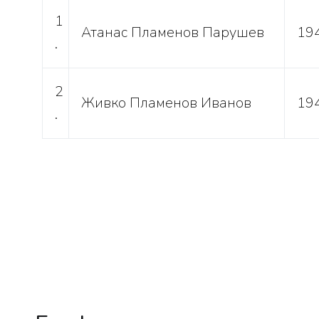
1
Атанас Пламенов Парушев
19
.
2
Живко Пламенов Иванов
19
.