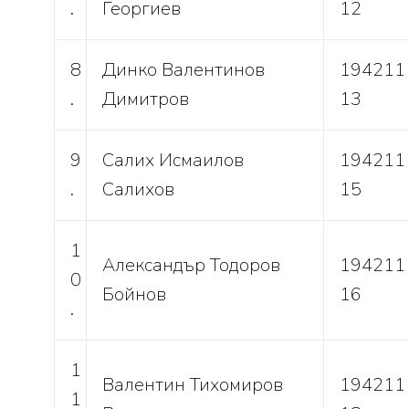
.
Георгиев
12
8
Динко Валентинов
194211
.
Димитров
13
9
Салих Исмаилов
194211
.
Салихов
15
1
Александър Тодоров
194211
0
Бойнов
16
.
1
Валентин Тихомиров
194211
1