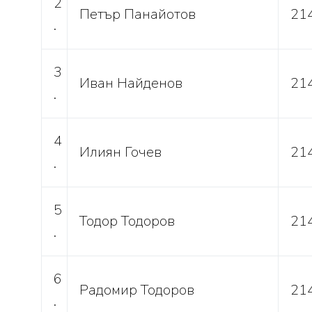
2
Петър Панайотов
21
.
3
Иван Найденов
21
.
4
Илиян Гочев
21
.
5
Тодор Тодоров
21
.
6
Радомир Тодоров
21
.