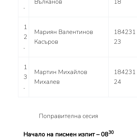
Вълканов
18
.
1
Мариян Валентинов
184231
2
Касъров
23
.
1
Мартин Михайлов
184231
3
Михалев
24
.
Поправителна сесия
30
Начало на писмен изпит – 08