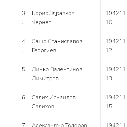
3
Борис Здравков
194211
.
Чернев
10
4
Сашо Станиславов
194211
.
Георгиев
12
5
Динко Валентинов
194211
.
Димитров
13
6
Салих Исмаилов
194211
.
Салихов
15
7
Александър Тодоров
194211