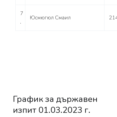
7
Юсмюгюл Смаил
21
.
График за държавен
изпит 01.03.2023 г.