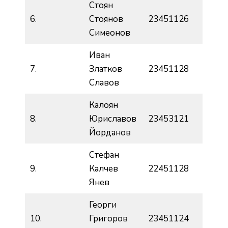
Стоян
6.
Стоянов
23451126
Симеонов
Иван
7.
Златков
23451128
Славов
Калоян
8.
Юриславов
23453121
Йорданов
Стефан
9.
Калчев
22451128
Янев
Георги
10.
Григоров
23451124