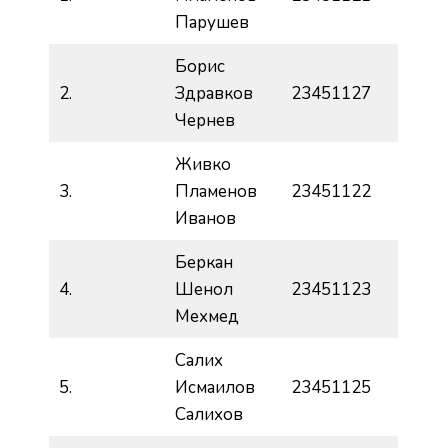
Парушев
Борис
2.
Здравков
23451127
Чернев
Живко
3.
Пламенов
23451122
Иванов
Беркан
4.
Шенол
23451123
Мехмед
Салих
5.
Исмаилов
23451125
Салихов