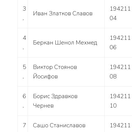
3
194211
Иван Златков Славов
.
04
4
194211
Беркан Шенол Мехмед
.
06
5
Виктор Стоянов
194211
.
Йосифов
08
6
Борис Здравков
194211
.
Чернев
10
7
Сашо Станиславов
194211