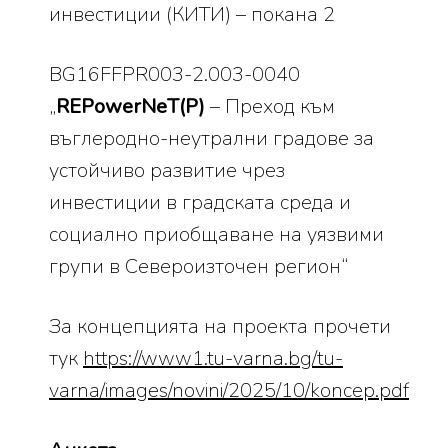
инвестиции (КИТИ) – покана 2
BG16FFPR003-2.003-0040
„
REPowerNеT(P)
– Преход към
въглеродно-неутрални градове за
устойчиво развитие чрез
инвестиции в градската среда и
социално приобщаване на уязвими
групи в Североизточен регион“
За концепцията на проекта прочети
тук
https://www1.tu-varna.bg/tu-
varna/images/novini/2025/10/koncep.pdf