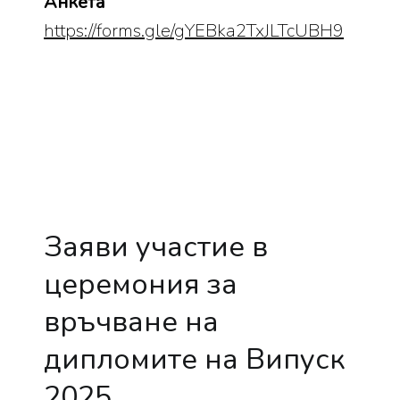
Анкета
https://forms.gle/gYEBka2TxJLTcUBH9
Заяви участие в
церемония за
връчване на
дипломите на Випуск
2025