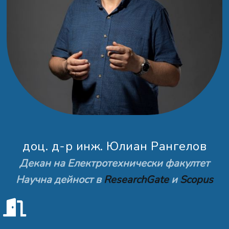
доц. д-р инж. Юлиан Рангелов
Декан на Електротехнически факултет
Научна дейност в
ResearchGate
и
Scopus