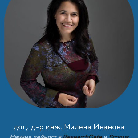
доц. д-р инж. Милена Иванова
Научна дейност в
ResearchGate
и
Scopus