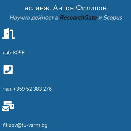
aс. инж. Антон Филипов
Научна дейност в
ResearchGate
и Scopus
каб. 805Е
тел. +359 52 383 276
filipov@tu-varna.bg