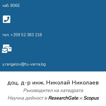
каб. 806E
тел. +359 52 383 218
y.rangelov@tu-varna.bg
доц. д-р инж. Николай Николаев
Ръководител на катедрата
Научна дейност в
ResearchGate
и
Scopus