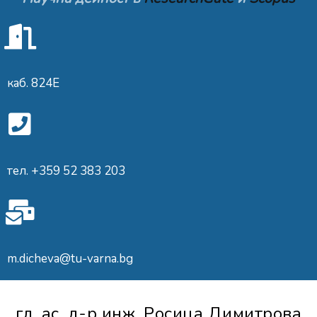
каб. 824Е
тел. +359 52 383 203
m.dicheva@tu-varna.bg
гл. aс. д-р инж. Росица Димитрова